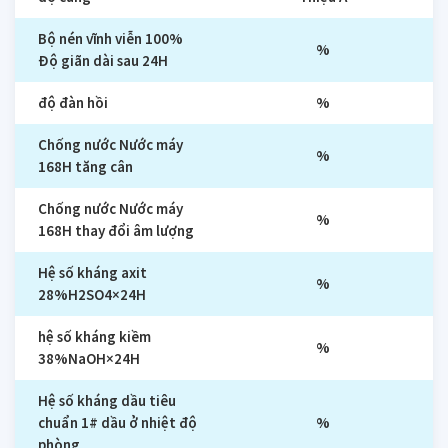
Bộ nén vĩnh viễn 100%
%
Độ giãn dài sau 24H
độ đàn hồi
%
Chống nước Nước máy
%
168H tăng cân
Chống nước Nước máy
%
168H thay đổi âm lượng
Hệ số kháng axit
%
28%H2SO4×24H
hệ số kháng kiềm
%
38%NaOH×24H
Hệ số kháng dầu tiêu
chuẩn 1# dầu ở nhiệt độ
%
phòng