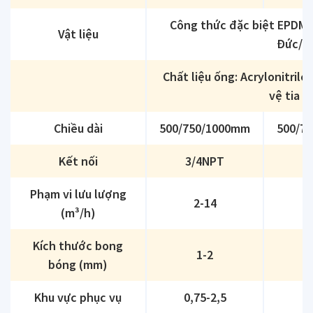
Công thức đặc biệt EPDM 
Vật liệu
Đức/Mà
Chất liệu ống: Acrylonitril
vệ tia c
Chiều dài
500/750/1000mm
500/7
Kết nối
3/4NPT
3
Phạm vi lưu lượng
2-14
(m³/h)
Kích thước bong
1-2
bóng (mm)
Khu vực phục vụ
0,75-2,5
1