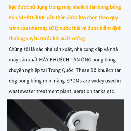
liệu được sử dụng trong máy khuếch tán bong bóng
mịn NIHẢO được cẩn thận được lựa chọn theo quy
trình của nhà máy xử lý nước thải và được kiểm định
thường xuyên trước khi xuất xưởng.
Chúng tôi là
các nhà sản xuất, nhà cung cấp và nhà
máy sản xuất MÁY KHUẾCH TÁN ỐNG bong bóng
chuyên nghiệp tại Trung Quốc
. These Bộ khuếch tán
ống bong bóng mịn màng EPDMs are widey used in
wastewater treatment plant, aeration tanks etc.