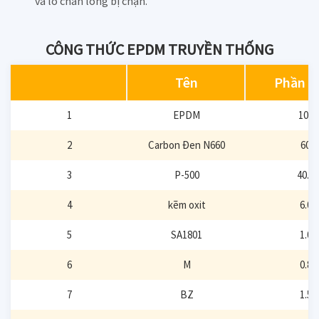
và lỗ chân lông bị chặn.
CÔNG THỨC EPDM TRUYỀN THỐNG
Tên
Phần t
1
EPDM
100
2
Carbon Đen N660
60
3
P-500
40.0
4
kẽm oxit
6.0
5
SA1801
1.0
6
M
0.8
7
BZ
1.5