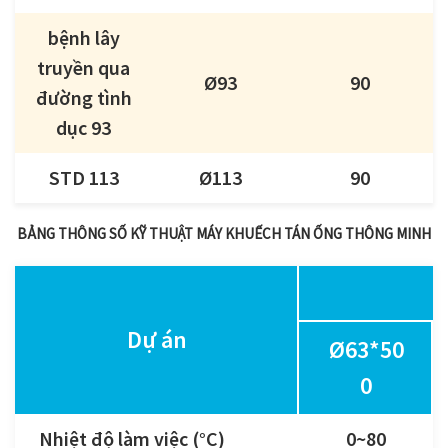
bệnh lây
truyền qua
Ø93
90
đường tình
dục 93
STD 113
Ø113
90
BẢNG THÔNG SỐ KỸ THUẬT MÁY KHUẾCH TÁN ỐNG THÔNG MINH
Dự án
Ø63*50
0
Nhiệt độ làm việc (°C)
0~80