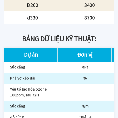
Đ260
3400
d330
8700
BẢNG DỮ LIỆU KỸ THUẬT:
Dự án
Đơn vị
Sức căng
MPa
Phá vỡ kéo dài
%
Yếu tố lão hóa ozone
100ppm, sau 72H
Sức căng
N/m
độ cứng
Thiệu A