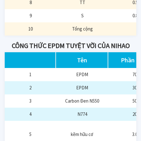
8
TT
0.5
9
S
0.8
10
Tổng cộng
CÔNG THỨC EPDM TUYỆT VỜI CỦA NIHAO
Tên
Phần t
1
EPDM
70
2
EPDM
30
3
Carbon Đen N550
50
4
N774
20
5
kẽm hữu cơ
3.0