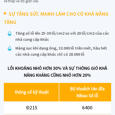
xé thấp và độ giãn dài.
SỰ TĂNG SỨC MẠNH LÀM CHO CÓ KHẢ NĂNG
TĂNG
Tăng số lỗ lên 25-30 lỗ/cm2 so với 20 lỗ/cm2 của các
nhà cung cấp khác
Màng sục khí dạng ống, 32.000 lỗ trên mét, hầu hết
các nhà cung cấp khác chỉ có 28.000 lỗ
LỖI KHOẢNG NHỎ HƠN 30% VÀ SỰ THÔNG GIÓ KHẢ
NĂNG KHÁNG CŨNG NHỎ HƠN 20%
Bộ khuếch tán đĩa
thông số kỹ thuật
Nihao Số lỗ
Đ215
6400