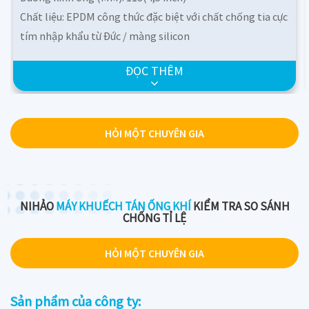
Chất liệu: EPDM công thức đặc biệt với chất chống tia cực
tím nhập khẩu từ Đức / màng silicon
Chiều dài: 500/750/1000mm
ĐỌC THÊM
Đầu nối: 3/4NPT
3
Phạm vi dòng chảy (m
/giờ): 6-28
Kích thước bong bóng (mm): 0,8-2,0
HỎI MỘT CHUYÊN GIA
Khu vực dịch vụ: 1,0-2,5
NIHẢO
MÁY KHUẾCH TÁN ỐNG KHÍ
KIỂM TRA SO SÁNH
CHỐNG TỈ LỆ
HỎI MỘT CHUYÊN GIA
Sản phẩm của công ty: