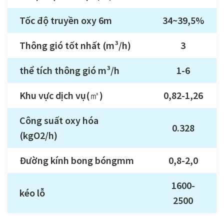
Tốc độ truyền oxy 6m
34~39,5%
Thông gió tốt nhất (m³/h)
3
thể tích thông gió m³/h
1-6
Khu vực dịch vụ(㎡)
0,82-1,26
Công suất oxy hóa
0.328
(kgO2/h)
Đường kính bong bóngmm
0,8-2,0
1600-
kéo lỗ
2500