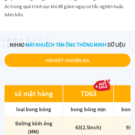
ốc trong quá trình sục khí để giảm nguy cơ tắc nghẽn hoặc
bám bẩn.
NIHAO
MÁY KHUẾCH TÁN ỐNG THÔNG MINH
DỮ LIỆU
HỎI MỘT CHUYÊN GIA
số mặt hàng
TD63
T
loại bong bóng
bong bóng mịn
bong 
Đường kính ống
63(2.5Inch)
93(
(MM)