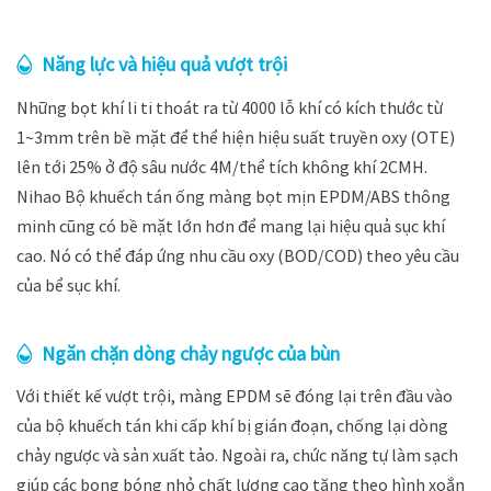
Năng lực và hiệu quả vượt trội
Những bọt khí li ti thoát ra từ 4000 lỗ khí có kích thước từ
1~3mm trên bề mặt để thể hiện hiệu suất truyền oxy (OTE)
lên tới 25% ở độ sâu nước 4M/thể tích không khí 2CMH.
Nihao Bộ khuếch tán ống màng bọt mịn EPDM/ABS thông
minh cũng có bề mặt lớn hơn để mang lại hiệu quả sục khí
cao. Nó có thể đáp ứng nhu cầu oxy (BOD/COD) theo yêu cầu
của bể sục khí.
Ngăn chặn dòng chảy ngược của bùn
Với thiết kế vượt trội, màng EPDM sẽ đóng lại trên đầu vào
của bộ khuếch tán khi cấp khí bị gián đoạn, chống lại dòng
chảy ngược và sản xuất tảo. Ngoài ra, chức năng tự làm sạch
giúp các bong bóng nhỏ chất lượng cao tăng theo hình xoắn