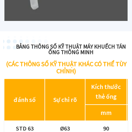
BẢNG THÔNG SỐ KỸ THUẬT MÁY KHUẾCH TÁN
ỐNG THÔNG MINH
(CÁC THÔNG SỐ KỸ THUẬT KHÁC CÓ THỂ TÙY
CHỈNH)
Kích thước
thẻ ống
đánh số
Sự chỉ rõ
mm
STD 63
Ø63
90